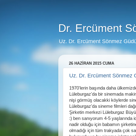
Dr. Ercüment 
Uz. Dr. Ercüment Sönmez Güdü
26 HAZIRAN 2015 CUMA
Uz. Dr. Ercüment Sönmez 
1970'lerin başında daha ülkemiz
Lüleburgaz'da bir sinemada makini
nişi görmüş olacakki köylerde sin
Lüleburgaz'da sineme filmleri dağ
Şirketin merkezi Lüleburgaz Büyük
:) ben sanıyorum 4-5 yaşlarında id
nadir olduğu için babamın şirketine
olmadığı için tüm trakyada çok sa