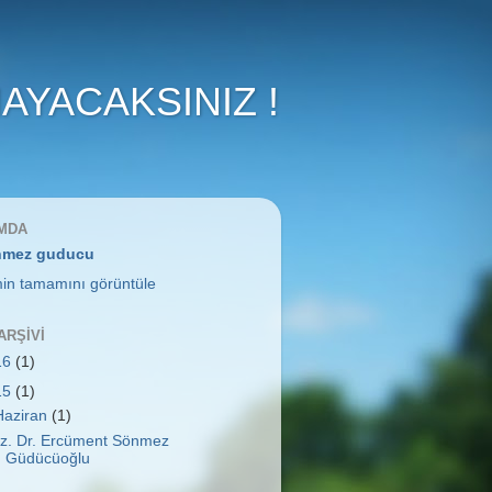
MAYACAKSINIZ !
MDA
nmez guducu
imin tamamını görüntüle
ARŞIVI
16
(1)
15
(1)
Haziran
(1)
z. Dr. Ercüment Sönmez
Güdücüoğlu