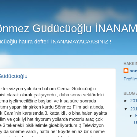
Sönmez Güdücüoğlu İNANA
cüoğlu hatıra defteri İNANAMAYACAKSINIZ !
HAKKI
so
Güdücüoğlu
Profil
de televizyon yok iken babam Cemal Güdücüoğlu
BLOG 
st olarak olarak çalışıyordu , daha sonra sektördeki
ema işeltmeciliğine başladı ve kısa süre sonrada
►
20
ıtımı yapan bir şirken kurdu Sönmez Film adı altında.
▼
20
 Cami'nin karşısında 3. katta idi , o bina halen ayakta
▼
im ve çok iyi hatırlıyorum yollarda motorlu araç çok
U
 3 tekerlekli bisikletimle gidebiliyordum :) Televizyon
yıda sineme vardı , hatta her köyde en az bir sineme