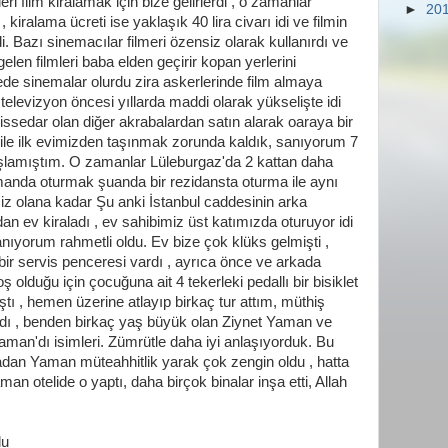
i film kiralamak için bize gelirlerdi , o zamanlar
►
20
kiralama ücreti ise yaklaşık 40 lira civarı idi ve filmin
i. Bazı sinemacılar filmeri özensiz olarak kullanırdı ve
gelen filmleri baba elden geçirir kopan yerlerini
rdede sinemalar olurdu zira askerlerinde film almaya
 televizyon öncesi yıllarda maddi olarak yükselişte idi
ssedar olan diğer akrabalardan satın alarak oaraya bir
 ile ilk evimizden taşınmak zorunda kaldık, sanıyorum 7
aşlamıştım. O zamanlar Lüleburgaz'da 2 kattan daha
manda oturmak şuanda bir rezidansta oturma ile aynı
iz olana kadar Şu anki İstanbul caddesinin arka
ev kiraladı , ev sahibimiz üst katımızda oturuyor idi
nıyorum rahmetli oldu. Ev bize çok klüks gelmişti ,
bir servis penceresi vardı , ayrıca önce ve arkada
ş olduğu için çocuğuna ait 4 tekerleki pedallı bir bisiklet
tı , hemen üzerine atlayıp birkaç tur attım, müthiş
ardı , benden birkaç yaş büyük olan Ziynet Yaman ve
man'dı isimleri. Zümrütle daha iyi anlaşıyorduk. Bu
dan Yaman müteahhitlik yarak çok zengin oldu , hatta
man otelide o yaptı, daha birçok binalar inşa etti, Allah
lu