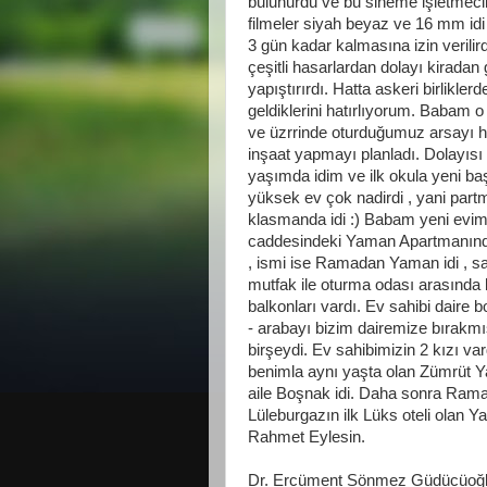
bulunurdu ve bu sineme işletmeciler
filmeler siyah beyaz ve 16 mm idi , 
3 gün kadar kalmasına izin verilird
çeşitli hasarlardan dolayı kiradan 
yapıştırırdı. Hatta askeri birlikle
geldiklerini hatırlıyorum. Babam o
ve üzrrinde oturduğumuz arsayı hi
inşaat yapmayı planladı. Dolayısı
yaşımda idim ve ilk okula yeni b
yüksek ev çok nadirdi , yani part
klasmanda idi :) Babam yeni evim
caddesindeki Yaman Apartmanından 
, ismi ise Ramadan Yaman idi , sa
mutfak ile oturma odası arasında 
balkonları vardı. Ev sahibi daire bo
- arabayı bizim dairemize bırakmış
birşeydi. Ev sahibimizin 2 kızı v
benimla aynı yaşta olan Zümrüt Ya
aile Boşnak idi. Daha sonra Rama
Lüleburgazın ilk Lüks oteli olan Ya
Rahmet Eylesin.
Dr. Ercüment Sönmez Güdücüoğ